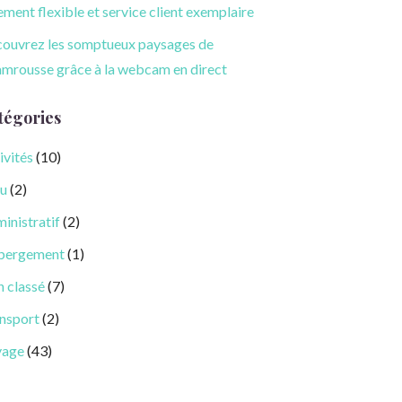
ement flexible et service client exemplaire
ouvrez les somptueux paysages de
mrousse grâce à la webcam en direct
tégories
ivités
(10)
u
(2)
inistratif
(2)
bergement
(1)
 classé
(7)
nsport
(2)
yage
(43)