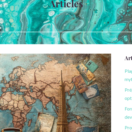
Articles
Art
Pla
myt
Pré
opt
For
dev
Pro