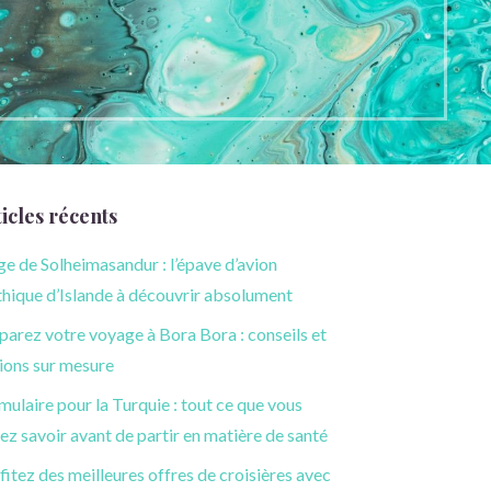
icles récents
ge de Solheimasandur : l’épave d’avion
hique d’Islande à découvrir absolument
parez votre voyage à Bora Bora : conseils et
ions sur mesure
mulaire pour la Turquie : tout ce que vous
ez savoir avant de partir en matière de santé
fitez des meilleures offres de croisières avec