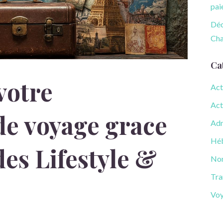
pai
Déc
Cha
Ca
votre
Act
Act
 de voyage grace
Adm
Hé
des Lifestyle &
Non
Tra
Vo