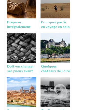
Préparer
Pourquoi partir
intégralement
en voyage en solo
son voyage
?
Doit-on changer
Quelques
ses pneus avant
chateaux de Loire
de partir en
a visiter a tout
vacances ?
prix