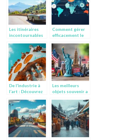
Les itinéraires
Comment gérer
incontournables
efficacement le
pour un road trip
décalage horaire
mémorable en
avec Melbourne
Europe
pour vos
communications
internationales
De l’industrie à
Les meilleurs
l’art : Découvrez
objets souvenir a
Colònia Güell
rapporter des
parmi les plus
Etats-Unis : du
belles œuvres de
sirop d’erable au
Gaudi à
cafe Blue
Barcelone
Mountain