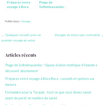
Préparez votre
Plage de
voyage à Bora
Solheimasandur :
Bora : conseils et
l’épave d’avion
options sur
mythique
mesure
d’Islande à
Publié dans :
Voyage
découvrir
absolument
Navigation
← Quelques conseils pour un
Voyager en avion sans contrainte →
premier voyage en avion
de
l’article
Articles récents
Plage de Solheimasandur : l’épave d’avion mythique d’Islande à
découvrir absolument
Préparez votre voyage à Bora Bora : conseils et options sur
mesure
Formulaire pour la Turquie : tout ce que vous devez savoir
avant de partir en matière de santé