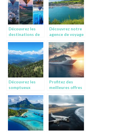
destinations les
plus abordables ?
Découvrez les
Découvrez notre
destinations de
agence de voyage
vacances les plus
à Cherbourg pour
insolites et
des escapades
originales à
inoubliables :
travers le monde
voyager
responsable
depuis la
Normandie
Découvrez les
Profitez des
somptueux
meilleures offres
paysages de
de croisières avec
Chamrousse
paiement flexible
grâce à la webcam
et service client
en direct
exemplaire