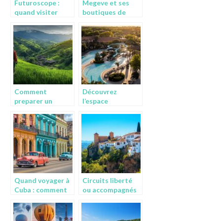
Futuroscope :
Megeve et ses
quand visiter
boutiques de
pendant les
decoration : l’art
periodes creuses
de vivre alpin a
pour eviter les
son apogee
files d’attente
Comment
Découvrez
preparer un
l’espace
voyage
aquatique idéal
ecoresponsable
pour vos vacances
pour decouvrir de
dans le Gard
nouvelles
cultures
Quand voyager à
Circuits liberté
Cuba : comment
ou accompagnés
partir moins cher
en Andalousie :
à Cuba en
choisissez votre
explorant les
rythme