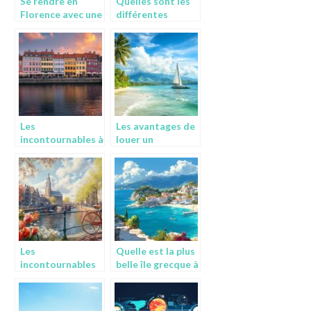
Se rendre en
Quelles sont les
Florence avec une
différentes
voiture : ce qu’il
activités
faut savoir
nautiques qu’on
peut faire à Dubaï
?
Les
Les avantages de
incontournables à
louer un
découvrir à
catamaran en
Copenhague pour
Martinique pour
une visite
vos vacances
mémorable
Les
Quelle est la plus
incontournables
belle île grecque à
essentiels pour
visiter ?
visiter
Amsterdam