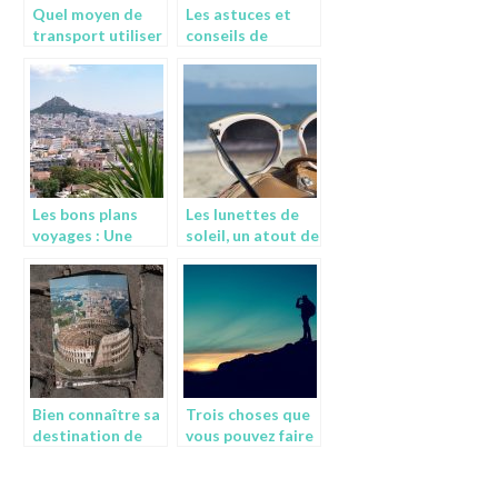
Quel moyen de
Les astuces et
transport utiliser
conseils de
pour voyager
voyage très
pratiques
Les bons plans
Les lunettes de
voyages : Une
soleil, un atout de
initiatives qui
charme pour des
enchante plus
vacances à la mer
d’un
Bien connaître sa
Trois choses que
destination de
vous pouvez faire
voyage, c’est
durant vos temps
important!
de vacances