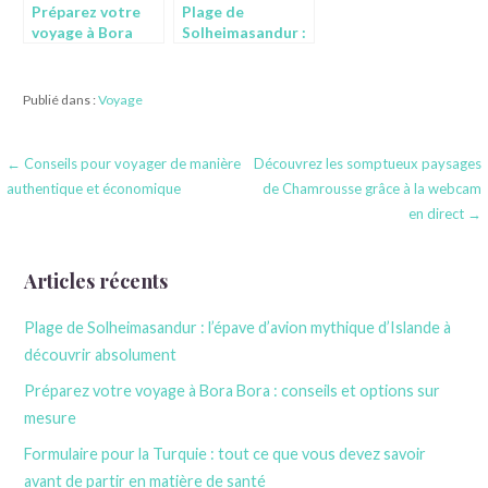
Préparez votre
Plage de
voyage à Bora
Solheimasandur :
Bora : conseils et
l’épave d’avion
options sur
mythique
mesure
d’Islande à
Publié dans :
Voyage
découvrir
absolument
Navigation
← Conseils pour voyager de manière
Découvrez les somptueux paysages
authentique et économique
de Chamrousse grâce à la webcam
de
en direct →
l’article
Articles récents
Plage de Solheimasandur : l’épave d’avion mythique d’Islande à
découvrir absolument
Préparez votre voyage à Bora Bora : conseils et options sur
mesure
Formulaire pour la Turquie : tout ce que vous devez savoir
avant de partir en matière de santé