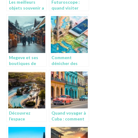
Les meilleurs
Futuroscope :
objets souvenir a
quand visiter
rapporter des
pendant les
Etats-Unis : du
periodes creuses
sirop d’erable au
pour eviter les
cafe Blue
files d’attente
Mountain
Megeve et ses
Comment
boutiques de
dénicher des
decoration : l’art
vacances pas
de vivre alpin a
chères en Europe
son apogee
avec les meilleurs
bons plans
Découvrez
Quand voyager à
l’espace
Cuba : comment
aquatique idéal
partir moins cher
pour vos vacances
à Cuba en
dans le Gard
explorant les