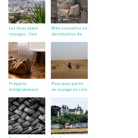
Les bons plans
Bien connaître sa
voyages : Une
destination de
initiatives qui
voyage, c’est
enchante plus
important!
d’un
Préparer
Pourquoi partir
intégralement
en voyage en solo
son voyage
?