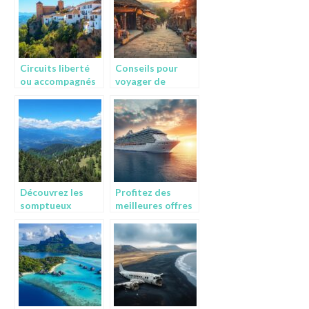
destinations les
plus abordables ?
Circuits liberté
Conseils pour
ou accompagnés
voyager de
en Andalousie :
manière
choisissez votre
authentique et
rythme
économique
Découvrez les
Profitez des
somptueux
meilleures offres
paysages de
de croisières avec
Chamrousse
paiement flexible
grâce à la webcam
et service client
en direct
exemplaire