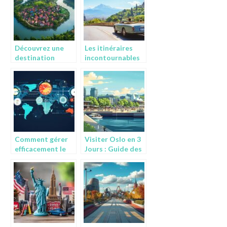
Découvrez une
Les itinéraires
destination
incontournables
unique grâce à un
pour un road trip
site de conseils
mémorable en
pour le voyage
Europe
Comment gérer
Visiter Oslo en 3
efficacement le
Jours : Guide des
décalage horaire
Zones
avec Melbourne
d’Hebergement
pour vos
Ideales
communications
internationales