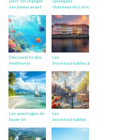
Doit-on changer
Quelques
ses pneus avant
chateaux de Loire
de partir en
a visiter a tout
vacances ?
prix
Découverte des
Les
meilleures
incontournables à
destinations de
découvrir à
plongée sous-
Copenhague pour
marine pour
une visite
débutants
mémorable
Les avantages de
Les
louer un
incontournables
catamaran en
essentiels pour
Martinique pour
visiter
vos vacances
Amsterdam