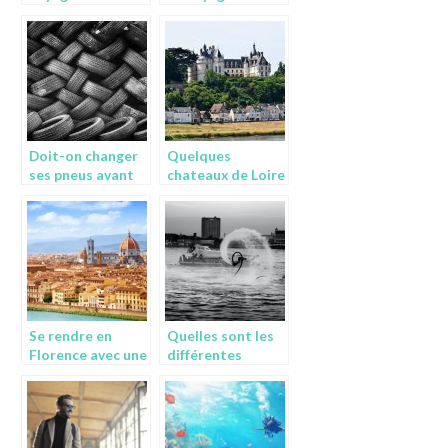
initiatives qui
?
enchante plus
d’un
Doit-on changer
Quelques
ses pneus avant
chateaux de Loire
de partir en
a visiter a tout
vacances ?
prix
Se rendre en
Quelles sont les
Florence avec une
différentes
voiture : ce qu’il
activités
faut savoir
nautiques qu’on
peut faire à Dubaï
?