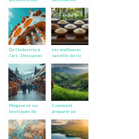
pour mieux
unique grâce à un
voyager ?
site de conseils
pour le voyage
De l’industrie à
Les meilleures
l’art : Découvrez
variétés de riz
Colònia Güell
japonais à
parmi les plus
découvrir pour
belles œuvres de
cuisiner comme
Gaudi à
un chef
Barcelone
Megeve et ses
Comment
boutiques de
preparer un
decoration : l’art
voyage
de vivre alpin a
ecoresponsable
son apogee
pour decouvrir de
nouvelles