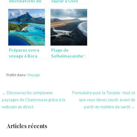
destinations de
séjour à Oslo
vacances les plus
unique avec cours
insolites et
de norvégien et
originales à
sauna flottant
travers le monde
Préparez votre
Plage de
voyage à Bora
Solheimasandur :
Bora : conseils et
l’épave d’avion
options sur
mythique
mesure
d’Islande à
Publié dans :
Voyage
découvrir
absolument
Navigation
← Découvrez les somptueux
Formulaire pour la Turquie : tout ce
paysages de Chamrousse grâce à la
que vous devez savoir avant de
de
webcam en direct
partir en matière de santé →
l’article
Articles récents