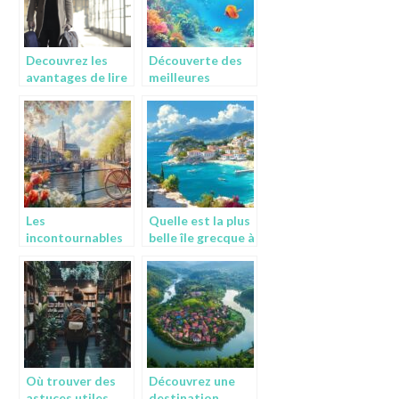
Decouvrez les
Découverte des
avantages de lire
meilleures
un blog voyage
destinations de
plongée sous-
marine pour
débutants
Les
Quelle est la plus
incontournables
belle île grecque à
essentiels pour
visiter ?
visiter
Amsterdam
Où trouver des
Découvrez une
astuces utiles
destination