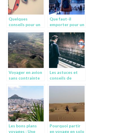
Quelques
Que faut-il
conseils pour un
emporter pour un
premier voyage
voyage d’une
en avion
semaine?
Voyager en avion
Les astuces et
sans contrainte
conseils de
voyage très
pratiques
Les bons plans
Pourquoi partir
voyages : Une
en voyage en solo