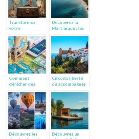
cultures
Transformez
Découvrez la
votre
Martinique : les
planification de
indispensables
voyage grace aux
pour un voyage
Archives des
inoubliable
Lifestyle &
Voyage
Comment
Circuits liberté
dénicher des
ou accompagnés
vacances pas
en Andalousie :
chères en Europe
choisissez votre
avec les meilleurs
rythme
bons plans
Découvrez les
Découvrez un