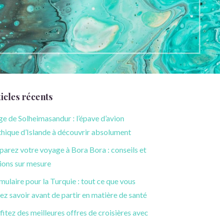
icles récents
ge de Solheimasandur : l’épave d’avion
hique d’Islande à découvrir absolument
parez votre voyage à Bora Bora : conseils et
ions sur mesure
mulaire pour la Turquie : tout ce que vous
ez savoir avant de partir en matière de santé
fitez des meilleures offres de croisières avec