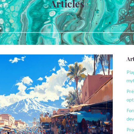
Articles
Art
Pla
myt
Pré
opt
For
dev
Pro