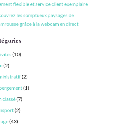
ement flexible et service client exemplaire
ouvrez les somptueux paysages de
mrousse grâce à la webcam en direct
tégories
ivités
(10)
u
(2)
inistratif
(2)
bergement
(1)
 classé
(7)
nsport
(2)
yage
(43)