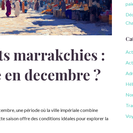
pai
Déc
Cha
Ca
ts marrakchies :
Act
Act
te en decembre ?
Adm
Hé
Non
Tra
embre, une période où la ville impériale combine
Vo
te saison offre des conditions idéales pour explorer la